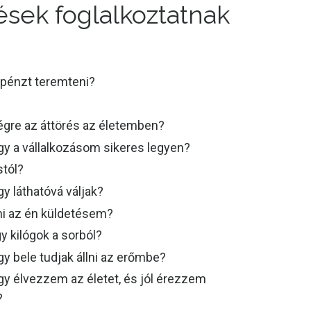
ések foglalkoztatnak
pénzt teremteni?
?
égre az áttörés az életemben?
gy a vállalkozásom sikeres legyen?
stól?
gy láthatóvá váljak?
 mi az én küldetésem?
y kilógok a sorból?
gy bele tudjak állni az erőmbe?
gy élvezzem az életet, és jól érezzem
?