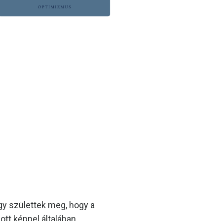
úgy születtek meg, hogy a
ott képpel általában