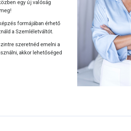
 közben egy új valóság
 meg!
 képzés formájában érhető
náld a Szemléletváltót.
zintre szeretnéd emelni a
ználni, akkor lehetőséged