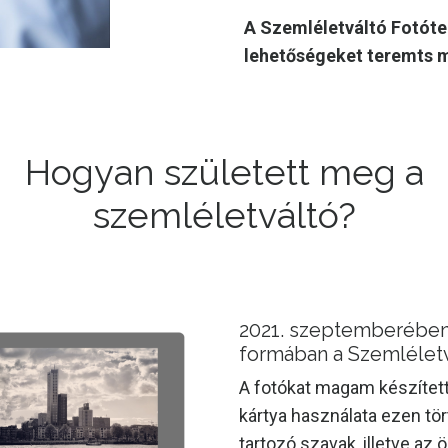
A Szemléletváltó Fotóte
lehetőségeket teremts 
Hogyan született meg a
szemléletváltó?
2021. szeptemberében
formában a Szemléletv
A fotókat magam készített
kártya használata ezen tö
tartozó szavak, illetve az