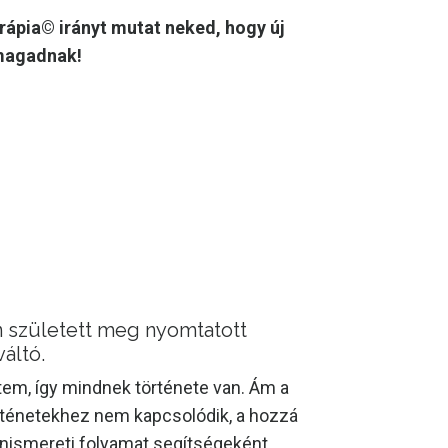
rápia© irányt mutat neked, hogy új
magadnak!
 született meg nyomtatott
áltó.
em, így mindnek története van. Ám a
rténetekhez nem kapcsolódik, a hozzá
 önismereti folyamat segítségeként