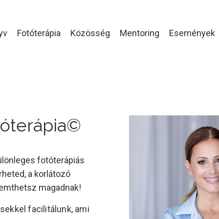
yv
Fotóterápia
Közösség
Mentoring
Események
óterápia©️
ülönleges fotóterápiás
heted, a korlátozó
eremthetsz magadnak!
ekkel facilitálunk, ami