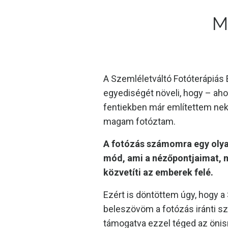
M
A Szemléletváltó Fotóterápiás
egyediségét növeli, hogy – aho
fentiekben már említettem ne
magam fotóztam.
A fotózás számomra egy olya
mód, ami a nézőpontjaimat, 
közvetíti az emberek felé.
Ezért is döntöttem úgy, hogy a
beleszövöm a fotózás iránti s
támogatva ezzel téged az öni