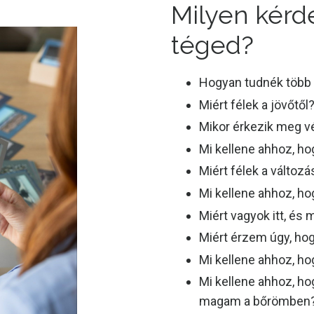
Milyen kérd
téged?
Hogyan tudnék több 
Miért félek a jövőtől
Mikor érkezik meg v
Mi kellene ahhoz, ho
Miért félek a változá
Mi kellene ahhoz, ho
Miért vagyok itt, és
Miért érzem úgy, hog
Mi kellene ahhoz, ho
Mi kellene ahhoz, ho
magam a bőrömben