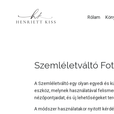
Rólam
Kön
Szemléletváltó Fot
A Szemléletváltó egy olyan egyedi és k
eszköz, melynek használatával felismer
nézőpontjaidat, és új lehetőségeket t
A módszer használatakor nyitott kérdés