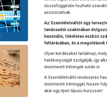
összefüggésbe hozható szavaktól
asszociatívak.
Az Szemléletváltót úgy tervez
tanácsadói szakmában dolgozol
használni, tökéletes eszköz s
feltárásában, és a megoldások f
Olyan kérdéseket tartalmaz, mel
hatékonyságát szolgálják, így al
önismereti tréningek során is.
A Szemléletváltó rendszeres has
önismereti tréninggel, hiszen fol
akár egy ilyen típusú kurzuson!