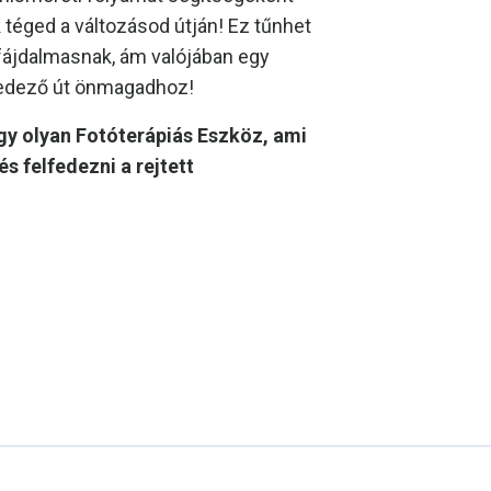
 téged a változásod útján! Ez tűnhet
fájdalmasnak, ám valójában egy
fedező út önmagadhoz!
gy olyan Fotóterápiás Eszköz, ami
és felfedezni a rejtett