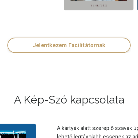
Jelentkezem Facilitátornak
A Kép-Szó kapcsolata
A kártyák alatt szereplő szavak 
lehető legtávolabb essenek az ad