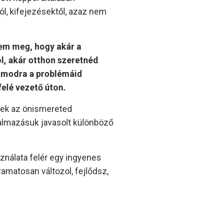
, kifejezésektől, azaz nem
tem meg, hogy akár a
, akár otthon szeretnéd
zámodra a problémáid
elé vezető úton.
yek az önismereted
kalmazásuk javasolt különböző
ználata felér egy ingyenes
yamatosan változol, fejlődsz,