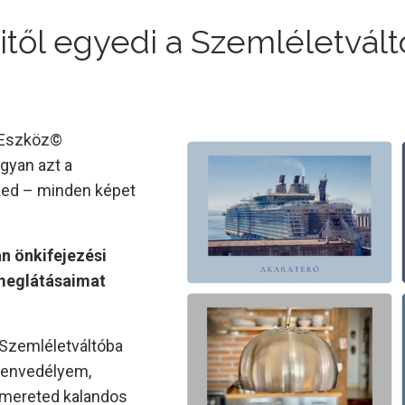
itől egyedi a Szemléletvált
 Eszköz©️
gyan azt a
ked – minden képet
n önkifejezési
meglátásaimat
 Szemléletváltóba
zenvedélyem,
smereted kalandos