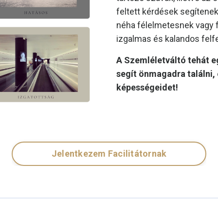
feltett kérdések segítenek
néha félelmetesnek vagy 
izgalmas és kalandos fel
A Szemléletváltó tehát e
segít önmagadra találni, 
képességeidet!
Jelentkezem Facilitátornak